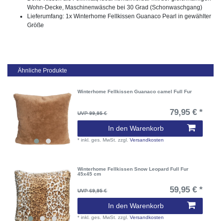
Wohn-Decke, Maschinenwäsche bei 30 Grad (Schonwaschgang)
Lieferumfang: 1x Winterhome Fellkissen Guanaco Pearl in gewählter
Größe
Ähnliche Produkte
Winterhome Fellkissen Guanaco camel Full Fur
79,95 € *
UVP 99,95 €
In den Warenkorb
*
inkl. ges. MwSt.
zzgl.
Versandkosten
Winterhome Fellkissen Snow Leopard Full Fur
45x45 cm
59,95 € *
UVP 69,95 €
In den Warenkorb
*
inkl. ges. MwSt.
zzgl.
Versandkosten