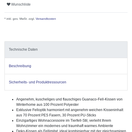
Wunschliste
* inkl. ges. MwSt. zzgl.
Versandkosten
Technische Daten
Beschreibung
Sicherheits- und Produktressourcen
Angenehm, kuscheliges und flauschiges Guanaco-Fell-Kissen von
Winterhome aus 100 Prozent Polyester
Exklusive Felloptik harmoniert mit angenehm weichen Kisseninhalt
aus 70 Prozent PES Fasern, 30 Prozent PU-Sticks
Einzigartiges Wohnaccessoire im Tierfell-Stil, verleiht Ihrem
Wohnzimmer ein modernes und traumhaft warmes Ambiente
Deko-Kissen als Fellimitat, ideal kombinierbar mit der gleichnamigen