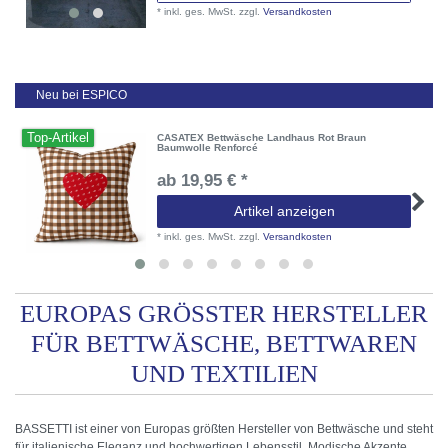
*
inkl. ges. MwSt.
zzgl.
Versandkosten
Neu bei ESPICO
Top-Artikel
CASATEX Bettwäsche Landhaus Rot Braun
Baumwolle Renforcé
ab 19,95 € *
Artikel anzeigen
*
inkl. ges. MwSt.
zzgl.
Versandkosten
EUROPAS GRÖSSTER HERSTELLER F
ÜR BETTWÄSCHE, BETTWAREN U
ND TEXTILIEN
BASSETTI ist einer von Europas größten Hersteller von Bettwäsche und steht
für italienische Eleganz und hochwertigen Lebensstil. Modische Akzente,