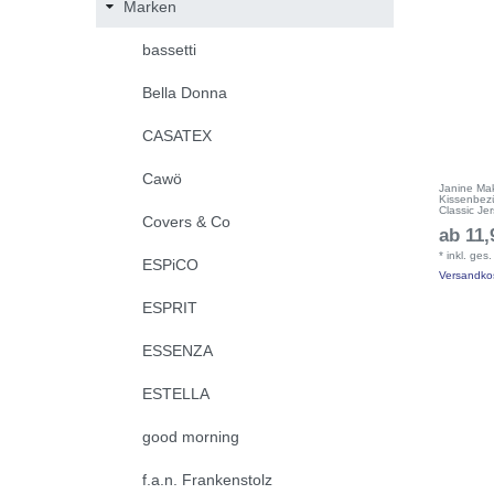
Marken
bassetti
Bella Donna
CASATEX
Cawö
Janine Mak
Kissenbez
Classic Je
Covers & Co
ab 11,
*
inkl. ges
ESPiCO
Versandko
ESPRIT
ESSENZA
ESTELLA
good morning
f.a.n. Frankenstolz