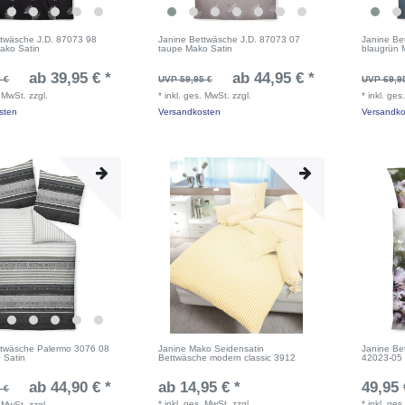
ttwäsche J.D. 87073 98
Janine Bettwäsche J.D. 87073 07
Janine Be
ako Satin
taupe Mako Satin
blaugrün 
ab 39,95 € *
ab 44,95 € *
 €
UVP 59,95 €
UVP 69,9
. MwSt.
zzgl.
*
inkl. ges. MwSt.
zzgl.
*
inkl. ges
sten
Versandkosten
Versandko
ttwäsche Palermo 3076 08
Janine Mako Seidensatin
Janine Be
 Satin
Bettwäsche modern classic 3912
42023-05 
ab 44,90 € *
ab 14,95 € *
49,95 
 €
*
inkl. ges. MwSt.
zzgl.
*
inkl. ges
. MwSt.
zzgl.