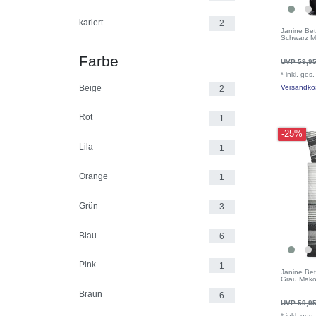
kariert
2
Janine Be
Schwarz M
Farbe
UVP 59,95
*
inkl. ges
Beige
Versandko
2
Rot
1
-25%
Lila
1
Orange
1
Grün
3
Blau
6
Pink
1
Janine Be
Grau Mako
Braun
6
UVP 59,95
*
inkl. ges