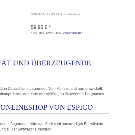
DUMMY ALEX TEST Schnellanlage
JOOP! Dek
50x50 cm
59,95 € *
52,95 
*
inkl. ges. MwSt.
zzgl.
Versandkosten
*
inkl. ge
ITÄT UND ÜBERZEUGENDE
1 in Deutschland gegründet. Vom Münsterland aus, entwickelt,
knopf“ bildet den Kern des vielfältigen Bettwäsche-Programms.
 ONLINESHOP VON ESPICO
äsche. Abgerundet wird das Sortiment hochwertiger Bettwäsche
ng zu der Bettwäsche darstellt.