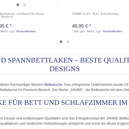
ettwäsche Landhaus Rot Braun
DUMMY ALEX TEST Schnellanlage
 Renforcé
95 € *
49,95 € *
. MwSt.
zzgl.
Versandkosten
*
inkl. ges. MwSt.
zzgl.
Versandkosten
D SPANNBETTLAKEN – BESTE QUAL
DESIGNS
teller hochwertiger Marken-
Bettwäsche
. Das erfolgreiche Unternehmen wurde 191
Bettwäsche im Premium-Bereich. Die Marke „JANINE - die Bettwäsche mit dem Gold
E FÜR BETT UND SCHLAFZIMMER IM
 Design und erstklassigen Qualitäten sind das Erfolgskonzept der JANINE Bettw
ualitativen und modischen Anforderungen entspricht und somit die ideale Ergänzu