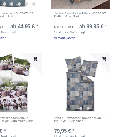
ttwäsche J.D. 87073 02
Janine Bettwäsche Milano 45026 07
Mako Satin
Kaffee Mako Satin
ab 44,95 € *
ab 99,95 € *
5 €
UVP 119,95 €
. MwSt.
zzgl.
*
inkl. ges. MwSt.
zzgl.
sten
Versandkosten
ttwäsche Modern Art
Janine Bettwäsche Davos 65046 02
Taupe Grün Mako Satin
Blau Grau Feinbiber
€ *
79,95 € *
. MwSt.
zzgl.
*
inkl. ges. MwSt.
zzgl.