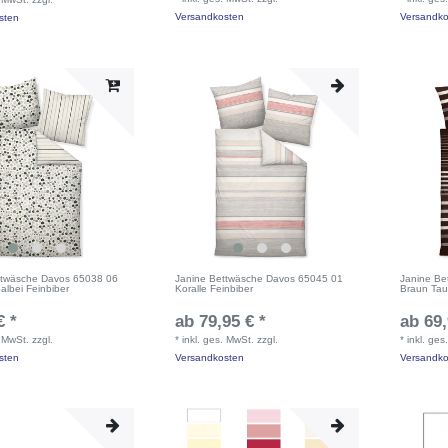
Versandkosten
Versandko
sten
ttwäsche Davos 65038 06
Janine Bettwäsche Davos 65045 01
Janine Be
Salbei Feinbiber
Koralle Feinbiber
Braun Tau
€ *
ab 79,95 € *
ab 69,
. MwSt.
zzgl.
*
inkl. ges. MwSt.
zzgl.
*
inkl. ges
sten
Versandkosten
Versandko