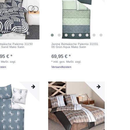
ttwäsche Palermo 31150
Janine Bettwäsche Palermo 31031
t Sand Mako Satin
06 Grün Aqua Mako Satin
95 € *
69,95 € *
. MwSt.
zzgl.
*
inkl. ges. MwSt.
zzgl.
sten
Versandkosten