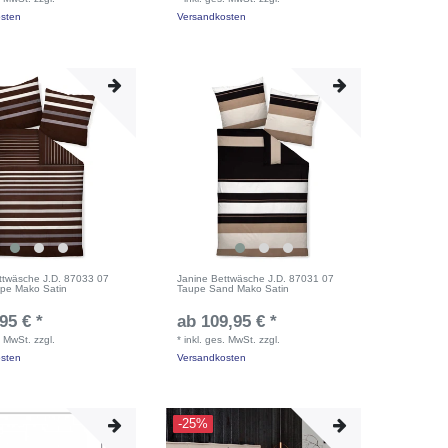
sten
Versandkosten
ttwäsche J.D. 87033 07
Janine Bettwäsche J.D. 87031 07
pe Mako Satin
Taupe Sand Mako Satin
95 € *
ab 109,95 € *
. MwSt.
zzgl.
*
inkl. ges. MwSt.
zzgl.
sten
Versandkosten
-25%