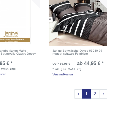
annbettlaken Mako
Janine Bettwäsche Davos 65030 07
y Baumwolle Classic Jersey
nougat schwarz Feinbiber
95 € *
ab 44,95 € *
UVP 59,95 €
. MwSt.
zzgl.
*
inkl. ges. MwSt.
zzgl.
sten
Versandkosten
1
2