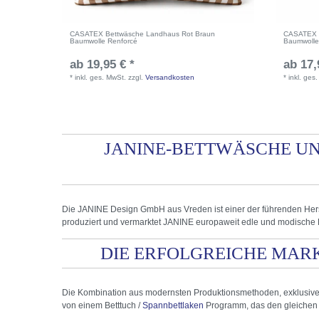
CASATEX Bettwäsche Landhaus Rot Braun
CASATEX B
Baumwolle Renforcé
Baumwolle
ab 19,95 € *
ab 17,
*
inkl. ges. MwSt.
zzgl.
Versandkosten
*
inkl. ges
JANINE-BETTWÄSCHE UN
Die JANINE Design GmbH aus Vreden ist einer der führenden Hers
produziert und vermarktet JANINE europaweit edle und modische 
DIE ERFOLGREICHE MARK
Die Kombination aus modernsten Produktionsmethoden, exklusivem
von einem Betttuch /
Spannbettlaken
Programm, das den gleichen q