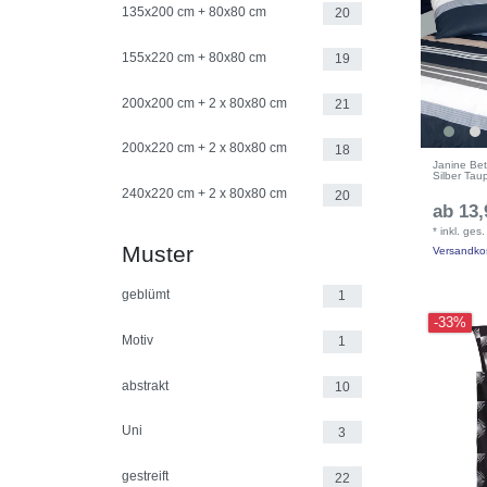
135x200 cm + 80x80 cm
20
155x220 cm + 80x80 cm
19
200x200 cm + 2 x 80x80 cm
21
200x220 cm + 2 x 80x80 cm
18
Janine Be
Silber Ta
240x220 cm + 2 x 80x80 cm
20
ab 13,
*
inkl. ges
Muster
Versandko
geblümt
1
-33%
Motiv
1
abstrakt
10
Uni
3
gestreift
22