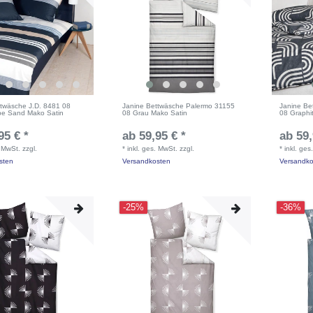
ttwäsche J.D. 8481 08
Janine Bettwäsche Palermo 31155
Janine Be
upe Sand Mako Satin
08 Grau Mako Satin
08 Graphi
95 € *
ab 59,95 € *
ab 59,
. MwSt.
zzgl.
*
inkl. ges. MwSt.
zzgl.
*
inkl. ges
sten
Versandkosten
Versandko
-25%
-36%