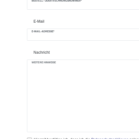
BESTELL- ODER RECHNUNGSNUMMER*
E-Mail
E-MAIL-ADRESSE*
Nachricht
WEITERE HINWEISE