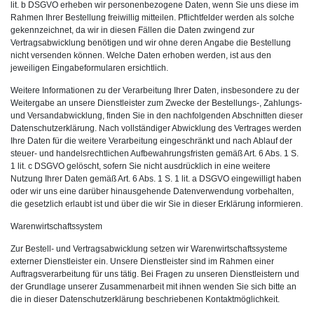
lit. b DSGVO erheben wir personenbezogene Daten, wenn Sie uns diese im
Rahmen Ihrer Bestellung freiwillig mitteilen. Pflichtfelder werden als solche
gekennzeichnet, da wir in diesen Fällen die Daten zwingend zur
Vertragsabwicklung benötigen und wir ohne deren Angabe die Bestellung
nicht versenden können. Welche Daten erhoben werden, ist aus den
jeweiligen Eingabeformularen ersichtlich.
Weitere Informationen zu der Verarbeitung Ihrer Daten, insbesondere zu der
Weitergabe an unsere Dienstleister zum Zwecke der Bestellungs-, Zahlungs-
und Versandabwicklung, finden Sie in den nachfolgenden Abschnitten dieser
Datenschutzerklärung. Nach vollständiger Abwicklung des Vertrages werden
Ihre Daten für die weitere Verarbeitung eingeschränkt und nach Ablauf der
steuer- und handelsrechtlichen Aufbewahrungsfristen gemäß Art. 6 Abs. 1 S.
1 lit. c DSGVO gelöscht, sofern Sie nicht ausdrücklich in eine weitere
Nutzung Ihrer Daten gemäß Art. 6 Abs. 1 S. 1 lit. a DSGVO eingewilligt haben
oder wir uns eine darüber hinausgehende Datenverwendung vorbehalten,
die gesetzlich erlaubt ist und über die wir Sie in dieser Erklärung informieren.
Warenwirtschaftssystem
Zur Bestell- und Vertragsabwicklung setzen wir Warenwirtschaftssysteme
externer Dienstleister ein. Unsere Dienstleister sind im Rahmen einer
Auftragsverarbeitung für uns tätig. Bei Fragen zu unseren Dienstleistern und
der Grundlage unserer Zusammenarbeit mit ihnen wenden Sie sich bitte an
die in dieser Datenschutzerklärung beschriebenen Kontaktmöglichkeit.