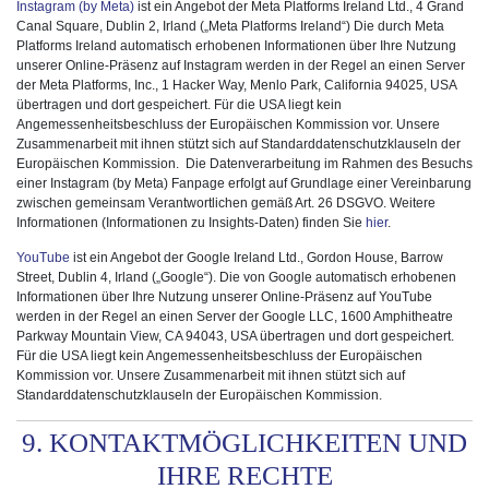
Instagram
(by Meta)
ist ein Angebot der Meta Platforms Ireland Ltd., 4 Grand
Canal Square, Dublin 2, Irland („Meta Platforms Ireland“) Die durch Meta
Platforms Ireland automatisch erhobenen Informationen über Ihre Nutzung
unserer Online-Präsenz auf Instagram werden in der Regel an einen Server
der Meta Platforms, Inc., 1 Hacker Way, Menlo Park, California 94025, USA
übertragen und dort gespeichert. Für die USA liegt kein
Angemessenheitsbeschluss der Europäischen Kommission vor. Unsere
Zusammenarbeit mit ihnen stützt sich auf Standarddatenschutzklauseln der
Europäischen Kommission. Die Datenverarbeitung im Rahmen des Besuchs
einer Instagram (by Meta) Fanpage erfolgt auf Grundlage einer Vereinbarung
zwischen gemeinsam Verantwortlichen gemäß Art. 26 DSGVO. Weitere
Informationen (Informationen zu Insights-Daten) finden Sie
hier
.
YouTube
ist ein Angebot der Google Ireland Ltd., Gordon House, Barrow
Street, Dublin 4, Irland („Google“). Die von Google automatisch erhobenen
Informationen über Ihre Nutzung unserer Online-Präsenz auf YouTube
werden in der Regel an einen Server der Google LLC, 1600 Amphitheatre
Parkway Mountain View, CA 94043, USA übertragen und dort gespeichert.
Für die USA liegt kein Angemessenheitsbeschluss der Europäischen
Kommission vor. Unsere Zusammenarbeit mit ihnen stützt sich auf
Standarddatenschutzklauseln der Europäischen Kommission.
9. KONTAKTMÖGLICHKEITEN UND
IHRE RECHTE