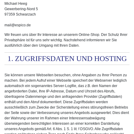
Michael Heeg
Gewerbering-Nord 5
97359 Schwarzach
mail@espico.de
Wir freuen uns über Ihr Interesse an unserem Online-Shop. Der Schutz Ihrer
Privatsphäre ist für uns sehr wichtig. Nachstehend informieren wir Sie
ausführlich über den Umgang mit Ihren Daten.
1. ZUGRIFFSDATEN UND HOSTING
Sie können unsere Webseiten besuchen, ohne Angaben zu Ihrer Person zu
machen. Bei jedem Aufruf einer Webseite speichert der Webserver lediglich
automatisch ein sogenanntes Server-Logfile, das z.B. den Namen der
angeforderten Datei, Ihre IP-Adresse, Datum und Uhrzeit des Abrufs,
übertragene Datenmenge und den anfragenden Provider (Zugriffsdaten)
enthält und den Abruf dokumentiert. Diese Zugriffsdaten werden
ausschließlich zum Zwecke der Sicherstellung eines störungsfreien Betriebs
der Seite sowie der Verbesserung unseres Angebots ausgewertet. Dies dient
der Wahrung unserer im Rahmen einer Interessensabwägung
überwiegenden berechtigten Interessen an einer korrekten Darstellung
unseres Angebots gemäß Art. 6 Abs. 1 S. 1 lit. f DSGVO. Alle Zugriffsdaten