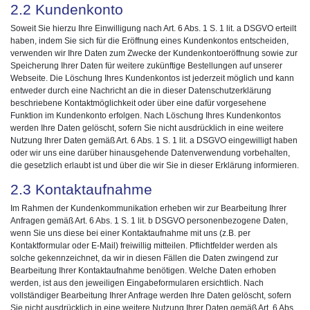
2.2 Kundenkonto
Soweit Sie hierzu Ihre Einwilligung nach Art. 6 Abs. 1 S. 1 lit. a DSGVO erteilt
haben, indem Sie sich für die Eröffnung eines Kundenkontos entscheiden,
verwenden wir Ihre Daten zum Zwecke der Kundenkontoeröffnung sowie zur
Speicherung Ihrer Daten für weitere zukünftige Bestellungen auf unserer
Webseite. Die Löschung Ihres Kundenkontos ist jederzeit möglich und kann
entweder durch eine Nachricht an die in dieser Datenschutzerklärung
beschriebene Kontaktmöglichkeit oder über eine dafür vorgesehene
Funktion im Kundenkonto erfolgen. Nach Löschung Ihres Kundenkontos
werden Ihre Daten gelöscht, sofern Sie nicht ausdrücklich in eine weitere
Nutzung Ihrer Daten gemäß Art. 6 Abs. 1 S. 1 lit. a DSGVO eingewilligt haben
oder wir uns eine darüber hinausgehende Datenverwendung vorbehalten,
die gesetzlich erlaubt ist und über die wir Sie in dieser Erklärung informieren.
2.3 Kontaktaufnahme
Im Rahmen der Kundenkommunikation erheben wir zur Bearbeitung Ihrer
Anfragen gemäß Art. 6 Abs. 1 S. 1 lit. b DSGVO personenbezogene Daten,
wenn Sie uns diese bei einer Kontaktaufnahme mit uns (z.B. per
Kontaktformular oder E-Mail) freiwillig mitteilen. Pflichtfelder werden als
solche gekennzeichnet, da wir in diesen Fällen die Daten zwingend zur
Bearbeitung Ihrer Kontaktaufnahme benötigen. Welche Daten erhoben
werden, ist aus den jeweiligen Eingabeformularen ersichtlich. Nach
vollständiger Bearbeitung Ihrer Anfrage werden Ihre Daten gelöscht, sofern
Sie nicht ausdrücklich in eine weitere Nutzung Ihrer Daten gemäß Art. 6 Abs.