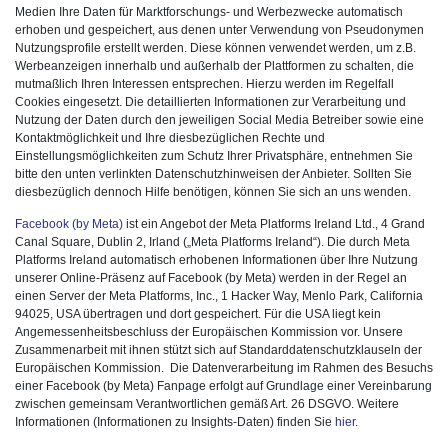
Medien Ihre Daten für Marktforschungs- und Werbezwecke automatisch
erhoben und gespeichert, aus denen unter Verwendung von Pseudonymen
Nutzungsprofile erstellt werden. Diese können verwendet werden, um z.B.
Werbeanzeigen innerhalb und außerhalb der Plattformen zu schalten, die
mutmaßlich Ihren Interessen entsprechen. Hierzu werden im Regelfall
Cookies eingesetzt. Die detaillierten Informationen zur Verarbeitung und
Nutzung der Daten durch den jeweiligen Social Media Betreiber sowie eine
Kontaktmöglichkeit und Ihre diesbezüglichen Rechte und
Einstellungsmöglichkeiten zum Schutz Ihrer Privatsphäre, entnehmen Sie
bitte den unten verlinkten Datenschutzhinweisen der Anbieter. Sollten Sie
diesbezüglich dennoch Hilfe benötigen, können Sie sich an uns wenden.
Facebook
(by Meta)
ist ein Angebot der Meta Platforms Ireland Ltd., 4 Grand
Canal Square, Dublin 2, Irland („Meta Platforms Ireland“). Die durch Meta
Platforms Ireland automatisch erhobenen Informationen über Ihre Nutzung
unserer Online-Präsenz auf Facebook (by Meta) werden in der Regel an
einen Server der Meta Platforms, Inc., 1 Hacker Way, Menlo Park, California
94025, USA übertragen und dort gespeichert. Für die USA liegt kein
Angemessenheitsbeschluss der Europäischen Kommission vor. Unsere
Zusammenarbeit mit ihnen stützt sich auf Standarddatenschutzklauseln der
Europäischen Kommission. Die Datenverarbeitung im Rahmen des Besuchs
einer Facebook (by Meta) Fanpage erfolgt auf Grundlage einer Vereinbarung
zwischen gemeinsam Verantwortlichen gemäß Art. 26 DSGVO. Weitere
Informationen (Informationen zu Insights-Daten) finden Sie
hier
.