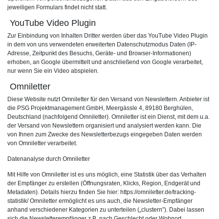
jeweiligen Formulars findet nicht statt.
YouTube Video Plugin
Zur Einbindung von Inhalten Dritter werden über das YouTube Video Plugin
in dem von uns verwendeten erweiterten Datenschutzmodus Daten (IP-
Adresse, Zeitpunkt des Besuchs, Geräte- und Browser-Informationen)
erhoben, an Google übermittelt und anschließend von Google verarbeitet,
nur wenn Sie ein Video abspielen.
Omniletter
Diese Website nutzt Omniletter für den Versand von Newslettern. Anbieter ist
die PSG Projektmanagement GmbH, Meergässle 4, 89180 Berghülen,
Deutschland (nachfolgend Omniletter). Omniletter ist ein Dienst, mit dem u.a.
der Versand von Newslettern organisiert und analysiert werden kann. Die
von Ihnen zum Zwecke des Newsletterbezugs eingegeben Daten werden
von Omniletter verarbeitet.
Datenanalyse durch Omniletter
Mit Hilfe von Omniletter ist es uns möglich, eine Statistik über das Verhalten
der Empfänger zu erstellen (Öffnungsraten, Klicks, Region, Endgerät und
Metadaten). Details hierzu finden Sie hier: https://omniletter.de/tracking-
statistik/ Omniletter ermöglicht es uns auch, die Newsletter-Empfänger
anhand verschiedener Kategorien zu unterteilen („clustern”). Dabei lassen
sich die Newsletterempfänger z.B. nach Geschlecht oder Wohnort