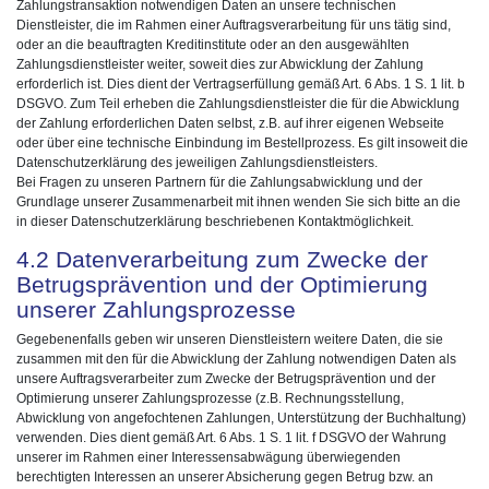
Zahlungstransaktion notwendigen Daten an unsere technischen
Dienstleister, die im Rahmen einer Auftragsverarbeitung für uns tätig sind,
oder an die beauftragten Kreditinstitute oder an den ausgewählten
Zahlungsdienstleister weiter, soweit dies zur Abwicklung der Zahlung
erforderlich ist. Dies dient der Vertragserfüllung gemäß Art. 6 Abs. 1 S. 1 lit. b
DSGVO. Zum Teil erheben die Zahlungsdienstleister die für die Abwicklung
der Zahlung erforderlichen Daten selbst, z.B. auf ihrer eigenen Webseite
oder über eine technische Einbindung im Bestellprozess. Es gilt insoweit die
Datenschutzerklärung des jeweiligen Zahlungsdienstleisters.
Bei Fragen zu unseren Partnern für die Zahlungsabwicklung und der
Grundlage unserer Zusammenarbeit mit ihnen wenden Sie sich bitte an die
in dieser Datenschutzerklärung beschriebenen Kontaktmöglichkeit.
4.2 Datenverarbeitung zum Zwecke der
Betrugsprävention und der Optimierung
unserer Zahlungsprozesse
Gegebenenfalls geben wir unseren Dienstleistern weitere Daten, die sie
zusammen mit den für die Abwicklung der Zahlung notwendigen Daten als
unsere Auftragsverarbeiter zum Zwecke der Betrugsprävention und der
Optimierung unserer Zahlungsprozesse (z.B. Rechnungsstellung,
Abwicklung von angefochtenen Zahlungen, Unterstützung der Buchhaltung)
verwenden. Dies dient gemäß Art. 6 Abs. 1 S. 1 lit. f DSGVO der Wahrung
unserer im Rahmen einer Interessensabwägung überwiegenden
berechtigten Interessen an unserer Absicherung gegen Betrug bzw. an