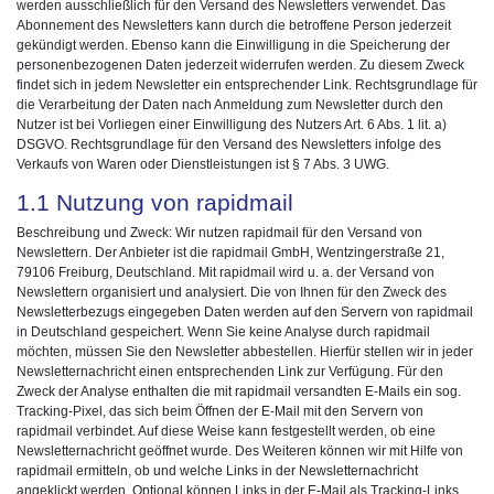
werden ausschließlich für den Versand des Newsletters verwendet. Das
Abonnement des Newsletters kann durch die betroffene Person jederzeit
gekündigt werden. Ebenso kann die Einwilligung in die Speicherung der
personenbezogenen Daten jederzeit widerrufen werden. Zu diesem Zweck
findet sich in jedem Newsletter ein entsprechender Link. Rechtsgrundlage für
die Verarbeitung der Daten nach Anmeldung zum Newsletter durch den
Nutzer ist bei Vorliegen einer Einwilligung des Nutzers Art. 6 Abs. 1 lit. a)
DSGVO. Rechtsgrundlage für den Versand des Newsletters infolge des
Verkaufs von Waren oder Dienstleistungen ist § 7 Abs. 3 UWG.
1.1 Nutzung von rapidmail
Beschreibung und Zweck: Wir nutzen rapidmail für den Versand von
Newslettern. Der Anbieter ist die rapidmail GmbH, Wentzingerstraße 21,
79106 Freiburg, Deutschland. Mit rapidmail wird u. a. der Versand von
Newslettern organisiert und analysiert. Die von Ihnen für den Zweck des
Newsletterbezugs eingegeben Daten werden auf den Servern von rapidmail
in Deutschland gespeichert. Wenn Sie keine Analyse durch rapidmail
möchten, müssen Sie den Newsletter abbestellen. Hierfür stellen wir in jeder
Newsletternachricht einen entsprechenden Link zur Verfügung. Für den
Zweck der Analyse enthalten die mit rapidmail versandten E-Mails ein sog.
Tracking-Pixel, das sich beim Öffnen der E-Mail mit den Servern von
rapidmail verbindet. Auf diese Weise kann festgestellt werden, ob eine
Newsletternachricht geöffnet wurde. Des Weiteren können wir mit Hilfe von
rapidmail ermitteln, ob und welche Links in der Newsletternachricht
angeklickt werden. Optional können Links in der E-Mail als Tracking-Links