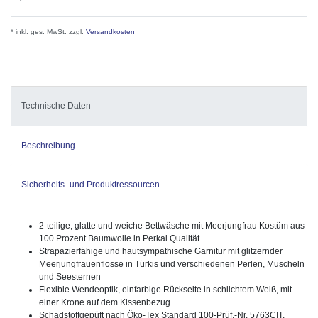
* inkl. ges. MwSt. zzgl.
Versandkosten
Technische Daten
Beschreibung
Sicherheits- und Produktressourcen
2-teilige, glatte und weiche Bettwäsche mit Meerjungfrau Kostüm aus
100 Prozent Baumwolle in Perkal Qualität
Strapazierfähige und hautsympathische Garnitur mit glitzernder
Meerjungfrauenflosse in Türkis und verschiedenen Perlen, Muscheln
und Seesternen
Flexible Wendeoptik, einfarbige Rückseite in schlichtem Weiß, mit
einer Krone auf dem Kissenbezug
Schadstoffgepüft nach Öko-Tex Standard 100-Prüf.-Nr. 5763CIT,