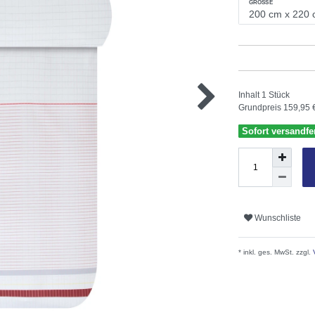
GRÖSSE
Inhalt
1
Stück
Grundpreis
159,95 €
Sofort versandfer
Wunschliste
* inkl. ges. MwSt. zzgl.
V