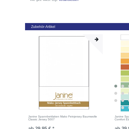
Zubehör-Artikel
Janine Spannbettlaken Mako Feinjersey Baumwolle
Janine Spa
Classic Jersey 5007
Comfort El
ab 29,95 € *
ab 39,