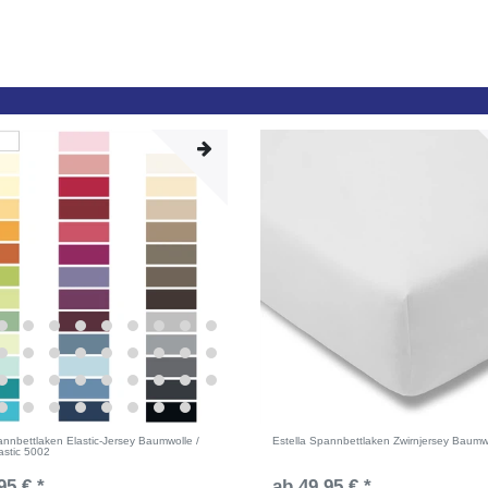
nnbettlaken Elastic-Jersey Baumwolle /
Estella Spannbettlaken Zwirnjersey Baumw
astic 5002
95 € *
ab 49,95 € *