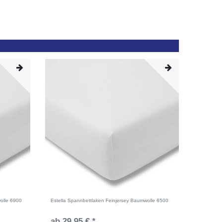
olle 6900
Estella Spannbettlaken Feinjersey Baumwolle 6500
ab 29,95 € *