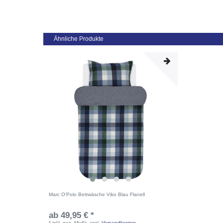
Ähnliche Produkte
Marc O'Polo Bettwäsche Viko Blau Flanell
ab 49,95 € *
*
inkl. ges. MwSt.
zzgl.
Versandkosten