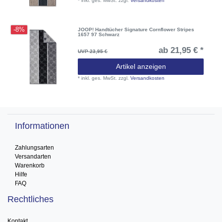
*
inkl. ges. MwSt.
zzgl.
Versandkosten
-8%
JOOP! Handtücher Signature Cornflower Stripes
1657 97 Schwarz
ab 21,95 € *
UVP 23,95 €
Artikel anzeigen
*
inkl. ges. MwSt.
zzgl.
Versandkosten
Informationen
Zahlungsarten
Versandarten
Warenkorb
Hilfe
FAQ
Rechtliches
Kontakt