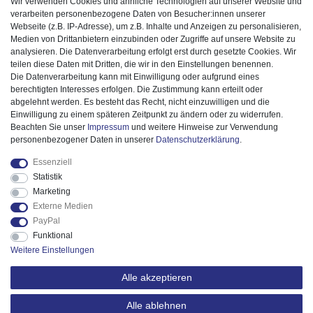
Wir verwenden Cookies und ähnliche Technologien auf unserer Website und
verarbeiten personenbezogene Daten von Besucher:innen unserer
Webseite (z.B. IP-Adresse), um z.B. Inhalte und Anzeigen zu personalisieren,
Medien von Drittanbietern einzubinden oder Zugriffe auf unsere Website zu
analysieren. Die Datenverarbeitung erfolgt erst durch gesetzte Cookies. Wir
teilen diese Daten mit Dritten, die wir in den Einstellungen benennen.
Die Datenverarbeitung kann mit Einwilligung oder aufgrund eines
berechtigten Interesses erfolgen. Die Zustimmung kann erteilt oder
abgelehnt werden. Es besteht das Recht, nicht einzuwilligen und die
Einwilligung zu einem späteren Zeitpunkt zu ändern oder zu widerrufen.
Beachten Sie unser
Impressum
und weitere Hinweise zur Verwendung
personenbezogener Daten in unserer
Daten­schutz­erklärung
.
Essenziell
Statistik
Marketing
Externe Medien
PayPal
Funktional
Weitere Einstellungen
Alle akzeptieren
Alle ablehnen
© 2025 ESPiCO GmbH. Alle Rechte vorbehalten.