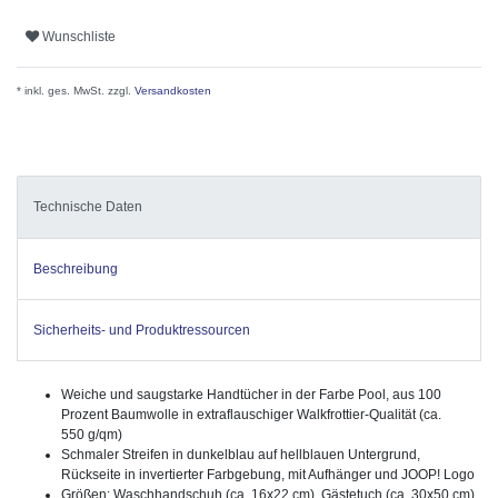
Wunschliste
* inkl. ges. MwSt. zzgl.
Versandkosten
Technische Daten
Beschreibung
Sicherheits- und Produktressourcen
Weiche und saugstarke Handtücher in der Farbe Pool, aus 100
Prozent Baumwolle in extraflauschiger Walkfrottier-Qualität (ca.
550 g/qm)
Schmaler Streifen in dunkelblau auf hellblauen Untergrund,
Rückseite in invertierter Farbgebung, mit Aufhänger und JOOP! Logo
Größen: Waschhandschuh (ca. 16x22 cm), Gästetuch (ca. 30x50 cm),