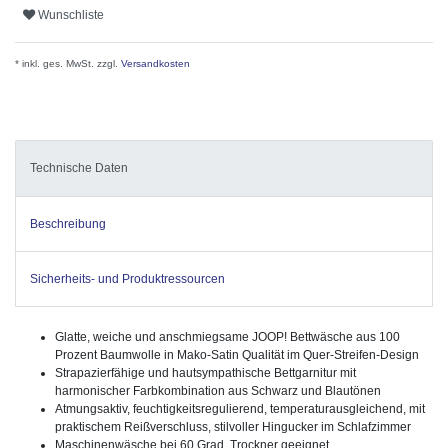
Wunschliste
* inkl. ges. MwSt. zzgl.
Versandkosten
Technische Daten
Beschreibung
Sicherheits- und Produktressourcen
Glatte, weiche und anschmiegsame JOOP! Bettwäsche aus 100
Prozent Baumwolle in Mako-Satin Qualität im Quer-Streifen-Design
Strapazierfähige und hautsympathische Bettgarnitur mit
harmonischer Farbkombination aus Schwarz und Blautönen
Atmungsaktiv, feuchtigkeitsregulierend, temperaturausgleichend, mit
praktischem Reißverschluss, stilvoller Hingucker im Schlafzimmer
Maschinenwäsche bei 60 Grad, Trockner geeignet,