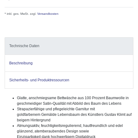
* inkl. ges. MwSt. zzgl.
Versandkosten
Technische Daten
Beschreibung
Sicherheits- und Produktressourcen
Glatte, anschmiegsame Bettwäsche aus 100 Prozent Baumwolle in
geschmeidiger Satin-Qualität mit Abbild des Baum des Lebens
Strapazierfähige und pflegeleichte Garnitur mit
goldfarbenem Gemälde Lebensbaum des Künstlers Gustav Klimt auf
beigem Hintergrund
Atmungsaktiv, feuchtigkeitsregulierend, hautfreundlich und edel
glänzend, atemberaubendes Design sowie
Einzigartigkeit dank hochwertigem Digitaldruck