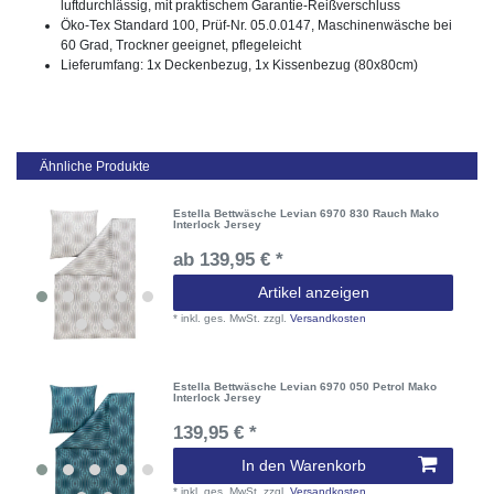
luftdurchlässig, mit praktischem Garantie-Reißverschluss
Öko-Tex Standard 100, Prüf-Nr. 05.0.0147, Maschinenwäsche bei
60 Grad, Trockner geeignet, pflegeleicht
Lieferumfang: 1x Deckenbezug, 1x Kissenbezug (80x80cm)
Ähnliche Produkte
Estella Bettwäsche Levian 6970 830 Rauch Mako
Interlock Jersey
ab 139,95 € *
Artikel anzeigen
*
inkl. ges. MwSt.
zzgl.
Versandkosten
Estella Bettwäsche Levian 6970 050 Petrol Mako
Interlock Jersey
139,95 € *
In den Warenkorb
*
inkl. ges. MwSt.
zzgl.
Versandkosten