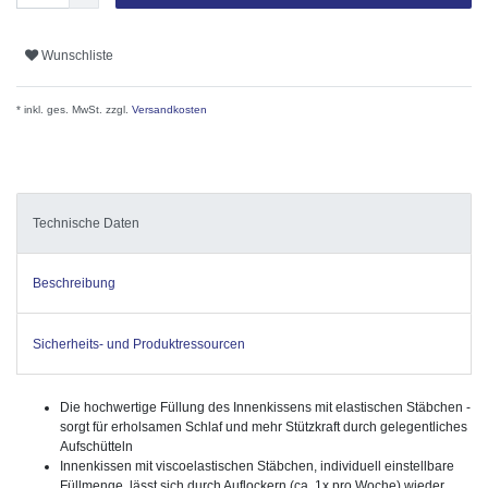
Wunschliste
* inkl. ges. MwSt. zzgl.
Versandkosten
Technische Daten
Beschreibung
Sicherheits- und Produktressourcen
Die hochwertige Füllung des Innenkissens mit elastischen Stäbchen -
sorgt für erholsamen Schlaf und mehr Stützkraft durch gelegentliches
Aufschütteln
Innenkissen mit viscoelastischen Stäbchen, individuell einstellbare
Füllmenge, lässt sich durch Auflockern (ca. 1x pro Woche) wieder