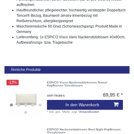
auffrischen
Hautfreundlicher, pflegeleichter, hochwertig versteppter Doppeltuch
Tencel® Bezug, Baumwoll-Jersey-Innenbezug mit
Reißverschluss, allergikergeeignet
Maschinenwäsche 60 Grad (Schonwaschgang), Produkt Made in
Germany
Lieferumfang: 1x ESPiCO Visco Vario Nackenstützkissen 40x80cm,
Aufbewahrungs- bzw. Tragetasche
Ähnliche Produkte
-13%
ESPiCO Visco Nackenstützkissen Tencel
Kopfkissen Viscokissen
69,95 € *
UVP 79,95 €
In den Warenkorb
*
inkl. ges. MwSt.
zzgl.
Versandkosten
ESPiCO Nackenstützkissen Best Night Kopfkissen
Viscokissen