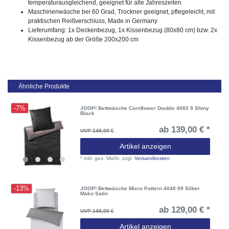
temperaturausgleichend, geeignet für alle Jahreszeiten
Maschinenwäsche bei 60 Grad, Trockner geeignet, pflegeleicht, mit
praktischen Reißverschluss, Made in Germany
Lieferumfang: 1x Deckenbezug, 1x Kissenbezug (80x80 cm) bzw. 2x
Kissenbezug ab der Größe 200x200 cm
Ähnliche Produkte
-7%
JOOP! Bettwäsche Cornflower Double 4083 9 Shiny
Black
ab 139,00 € *
UVP 149,00 €
Artikel anzeigen
*
inkl. ges. MwSt.
zzgl.
Versandkosten
-13%
JOOP! Bettwäsche Micro Pattern 4040 09 Silber
Mako Satin
ab 129,00 € *
UVP 149,00 €
Artikel anzeigen