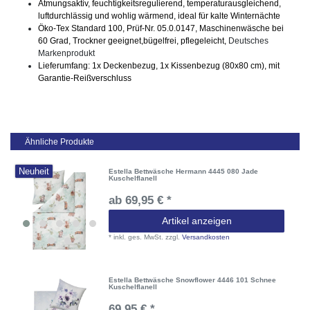
Atmungsaktiv, feuchtigkeitsregulierend, temperaturausgleichend,
luftdurchlässig und wohlig wärmend, ideal für kalte Winternächte
Öko-Tex Standard 100, Prüf-Nr. 05.0.0147, Maschinenwäsche bei
60 Grad, Trockner geeignet,bügelfrei, pflegeleicht,
Deutsches
Markenprodukt
Lieferumfang: 1x Deckenbezug, 1x Kissenbezug (80x80 cm), mit
Garantie-Reißverschluss
Ähnliche Produkte
Neuheit
Estella Bettwäsche Hermann 4445 080 Jade
Kuschelflanell
ab 69,95 € *
Artikel anzeigen
*
inkl. ges. MwSt.
zzgl.
Versandkosten
Estella Bettwäsche Snowflower 4446 101 Schnee
Kuschelflanell
69,95 € *