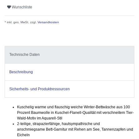
Wunschliste
* inkl. ges. MwSt. zzgl.
Versandkosten
Technische Daten
Beschreibung
Sicherheits- und Produktressourcen
Kuschelig warme und flauschig weiche Winter-Bettwäsche aus 100
Prozent Baumwolle in Kuschel-Flanell-Qualität mit verschneitem Tier-
Wald-Motiv im Aquarell-Stil
2-teilige, strapazierfähige, hautsympathische und
anschmiegsame Bett-Garnitur mit Rehen am See, Tannenzapfen und
Eicheln