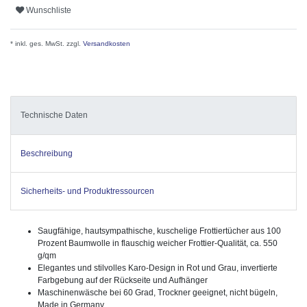
Wunschliste
* inkl. ges. MwSt. zzgl.
Versandkosten
Technische Daten
Beschreibung
Sicherheits- und Produktressourcen
Saugfähige, hautsympathische, kuschelige Frottiertücher aus 100
Prozent Baumwolle in flauschig weicher Frottier-Qualität, ca. 550
g/qm
Elegantes und stilvolles Karo-Design in Rot und Grau, invertierte
Farbgebung auf der Rückseite und Aufhänger
Maschinenwäsche bei 60 Grad, Trockner geeignet, nicht bügeln,
Made in Germany